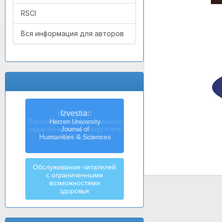
RSCI
Вся информация для авторов
Izvestia:
Herzen University
Journal of
Humanities & Sciences
Обслуживание читателей
с ограниченными
возможностями
здоровья