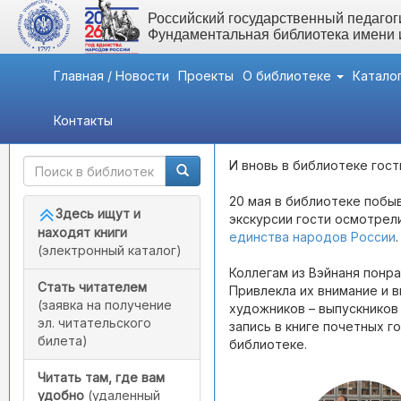
Российский государственный педагоги
Фундаментальная библиотека имени
Главная / Новости
Проекты
О библиотеке
Катало
Контакты
Быстрый доступ
Вернуться назад
- Виз
И вновь в библиотеке гост
20 мая в библиотеке побы
Здесь ищут и
экскурсии гости осмотрел
находят книги
единства народов России
.
(электронный каталог)
Коллегам из Вэйнаня понр
Стать читателем
Привлекла их внимание и в
(заявка на получение
художников – выпускников 
эл. читательского
запись в книге почетных 
билета)
библиотеке.
Читать там, где вам
удобно
(удаленный