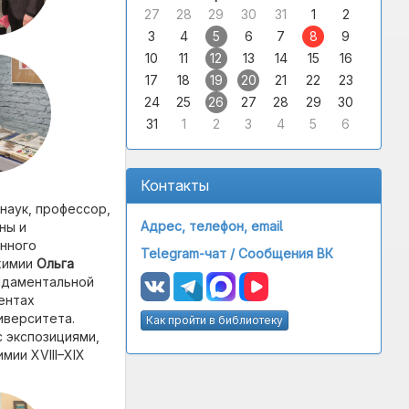
27
28
29
30
31
1
2
3
4
5
6
7
8
9
10
11
12
13
14
15
16
17
18
19
20
21
22
23
24
25
26
27
28
29
30
31
1
2
3
4
5
6
Контакты
 наук, профессор,
Адрес, телефон, email
ны и
енного
Telegram-чат /
Сообщения ВК
 химии
Ольга
ундаментальной
ентах
иверситета.
Как пройти в библиотеку
с экспозициями,
мии XVIII–XIX