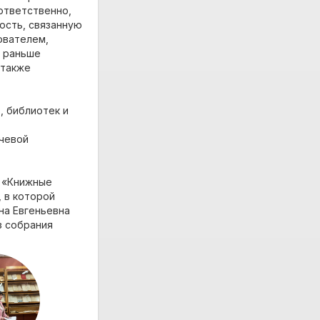
оответственно,
ость, связанную
ователем,
т раньше
 также
, библиотек и
ючевой
я «Книжные
, в которой
на Евгеньевна
з собрания