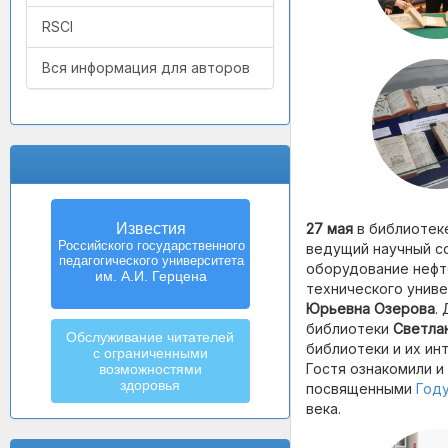
RSCI
Вся информация для авторов
27 мая
в библиотек
Известия
Российского государственного
ведущий научный с
педагогического университета
оборудование нефт
им. А.И. Герцена
технического унив
Юрьевна Озерова
.
библиотеки
Светла
Обслуживание читателей
библиотеки и их ин
с ограниченными
Гостя ознакомили и
возможностями
здоровья
посвященными
Году
века.