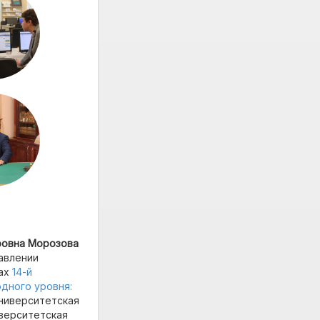
ровна Морозова
авлении
ках
14-й
дного уровня:
Университетская
иверситетская