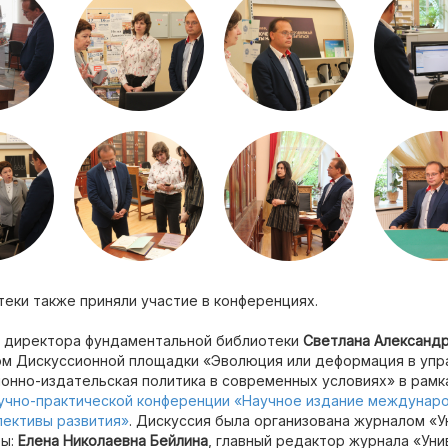
еки также приняли участие в конференциях.
 директора фундаментальной библиотеки
Светлана Александ
ом Дискуссионной площадки «Эволюция или деформация в упр
онно-издательская политика в современных условиях» в рам
чно-практической конференции «Научное издание междунаро
пективы развития»
. Дискуссия была организована журналом «
ры:
Елена Николаевна Бейлина
, главный редактор журнала «Ун