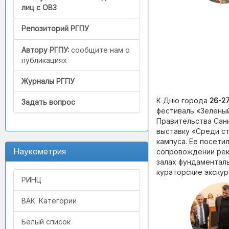
лиц с ОВЗ
Репозиторий РГПУ
Автору РГПУ:
сообщите нам о
публикациях
Журналы РГПУ
К Дню города
26-2
Задать вопрос
фестиваль «Зелены
Правительства Сан
выставку «Среди ст
кампуса. Ее посети
Наукометрия
сопровождении рек
залах фундаменталь
кураторские экскур
РИНЦ
ВАК. Категории
Белый список