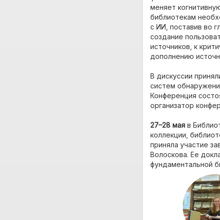
меняет когнитивну
библиотекам необх
с ИИ, поставив во 
создание пользоват
источников, к крит
дополнению источн
В дискуссии принял
систем обнаружени
Конференция состо
организатор конфер
27–28 мая
в Библио
коллекции, библиот
приняла участие з
Волоскова. Ее док
фундаментальной би