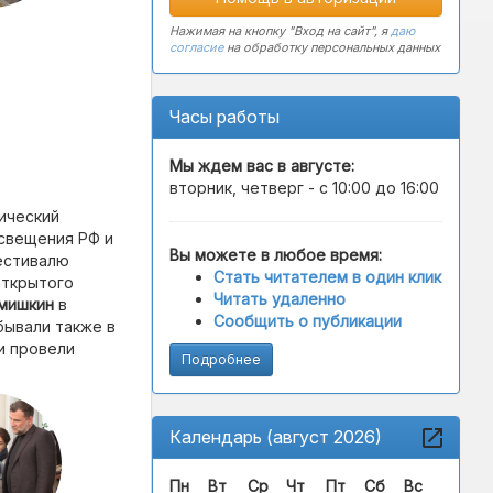
Нажимая на кнопку "Вход на сайт", я
даю
согласие
на обработку персональных данных
Часы работы
Мы ждем вас в
августе
:
вторник, четверг - с 10:00 до 16:00
гический
свещения РФ и
Вы можете в любое время:
естивалю
Стать читателем в один клик
Открытого
Читать удаленно
умишкин
в
Сообщить о публикации
обывали также в
и провели
Подробнее
Календарь (август 2026)
Пн
Вт
Ср
Чт
Пт
Сб
Вс