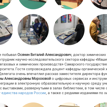
е побывал
Осянин Виталий Александрович
, доктор химических
отрудник научно-исследовательского сектора кафедры «Маши
егазовых и химических производств» Самарского государств
ерситета. Гостя сопровождала доцент кафедры органической
 Делегата очень впечатлил рассказ заместителя директора ф
ны Александровны Морозовой
о цифровых сервисах и инструм
теграции в электронную образовательную и научную среду ун
 с выставками, развернутыми в залах библиотеки, в том числе 
 единства народов России
, а также с редкими изданиями по хи