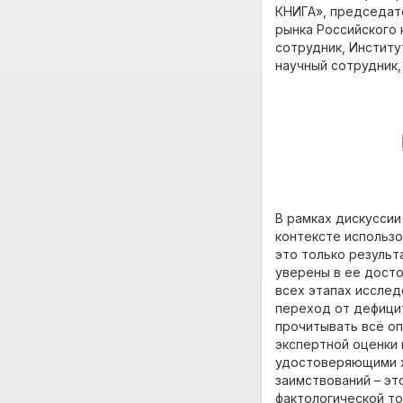
КНИГА», председат
рынка Российского 
сотрудник, Инстит
научный сотрудник,
В рамках дискуссии
контексте использо
это только резуль
уверены в ее дост
всех этапах исслед
переход от дефицит
прочитывать всё о
экспертной оценки 
удостоверяющими х
заимствований – эт
фактологической то