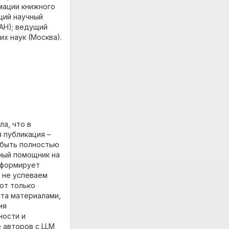
мации книжного
щий научный
АН); ведущий
х наук (Москва).
а, что в
 публикация –
 быть полностью
ный помощник на
о формирует
ы не успеваем
от только
ста материалами,
ия
ности и
 авторов с LLM