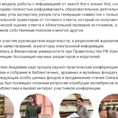
ю модель работы с информацией от
search first
к
answer first
, с
одимо полностью реформировать образовательную деятельн
главу угла экспертизу результата генерации совместно с польз
ельской траектории от готового ответа, который он получае
ической оценке ответа и обязательной проверке источников, а
иков собственным поиском и многое другое.
и участие руководители издательств, и редколлегий журналов
я заимствований, агрегаторы электронной информации.
ялась в Финансовом университете при Правительстве РФ. Кл
енции: Ассоциация научных редакторов и издателей.
теке Академии наук прошла научно-практическая конференци
еки и собрания в библиотечных, архивных и музейных фондах»
аведующая особо ценных фондов и продвижения чтения Снежа
лад был посвящен сложным вопросам атрибуции экслибрисов и
блиотеки и вызвал интерес участников конференции.