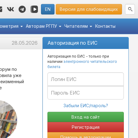
EN
Версия для слабовидящих
кометрия
Авторам РГПУ
Читателям
Контакты
28.05.2026
Авторизация по ЕИС
Авторизация по ЕИС - только при
наличии
электронного читательского
билета
орум по
овила уже
неизменный
е
Забыли ЕИС/пароль?
Регистрация
Помощь в авторизации