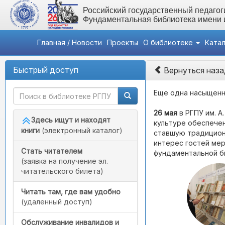
Российский государственный педагоги
Фундаментальная библиотека имени
Главная / Новости
Проекты
О библиотеке
Ката
Быстрый доступ
Вернуться наза
Еще одна насыщенн
26 мая
в РГПУ им. А
Здесь ищут и находят
культуре обеспечен
книги
(электронный каталог)
ставшую традицион
интерес гостей мер
Стать читателем
фундаментальной б
(заявка на получение эл.
читательского билета)
Читать там, где вам удобно
(удаленный доступ)
Обслуживание инвалидов и