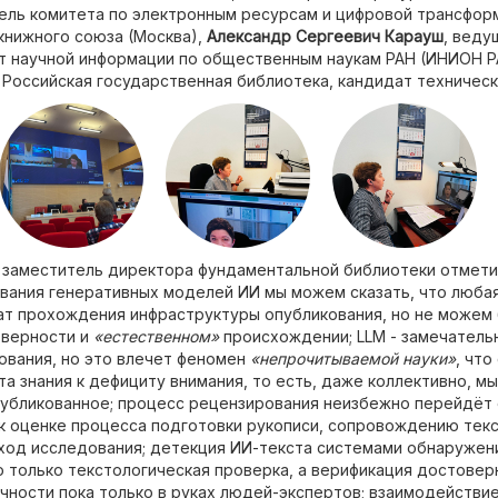
ель комитета по электронным ресурсам и цифровой трансфор
книжного союза (Москва),
Александр Сергеевич Карауш
, веду
ут научной информации по общественным наукам РАН (ИНИОН Р
 Российская государственная библиотека, кандидат технически
 заместитель директора фундаментальной библиотеки отметил
вания генеративных моделей ИИ мы можем сказать, что любая
тат прохождения инфраструктуры опубликования, но не можем
оверности и
«естественном»
происхождении; LLM - замечатель
ования, но это влечет феномен
«непрочитываемой науки»
, чт
а знания к дефициту внимания, то есть, даже коллективно, м
публикованное; процесс рецензирования неизбежно перейдёт 
к оценке процесса подготовки рукописи, сопровождению тек
од исследования; детекция ИИ-текста системами обнаружен
о только текстологическая проверка, а верификация достовер
чности пока только в руках людей-экспертов; взаимодействие