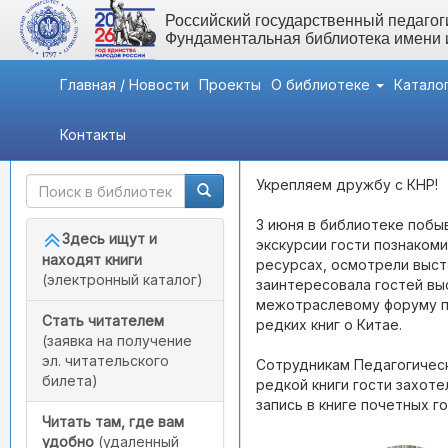
Российский государственный педагоги
Фундаментальная библиотека имени
Главная / Новости
Проекты
О библиотеке
Катало
Контакты
Быстрый доступ
Вернуться назад
- Виз
Укрепляем дружбу с КНР!
3 июня в библиотеке побы
Здесь ищут и
экскурсии гости познакоми
находят книги
ресурсах, осмотрели выст
(электронный каталог)
заинтересовала гостей в
межотраслевому форуму по
Стать читателем
редких книг о Китае.
(заявка на получение
эл. читательского
Сотрудникам Педагогическ
билета)
редкой книги гости захоте
запись в книге почетных г
Читать там, где вам
удобно
(удаленный