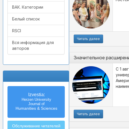
ВАК. Категории
Белый список
RSCI
Читать далее
Вся информация для
авторов
Значительное расширени
С 1 ав
униве
Амери
наиме
Izvestia:
Herzen University
Journal of
Humanities & Sciences
Читать далее
Обслуживание читателей