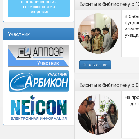
с ограниченными
Визиты в библиотеку с 1
возможностями
здоровья
В библ
фунда
искус
Участник
учащи
Читать далее
Визиты в библиотеку с 0
На пр
— дел