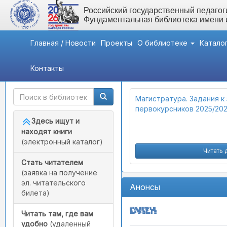
Российский государственный педагоги
Фундаментальная библиотека имени
Главная / Новости
Проекты
О библиотеке
Катало
Контакты
Быстрый доступ
Важные новости
Магистратура. Задания к
первокурсников 2025/20
Здесь ищут и
находят книги
(электронный каталог)
Читать 
Стать читателем
(заявка на получение
эл. читательского
Анонсы
билета)
Читать там, где вам
удобно
(удаленный