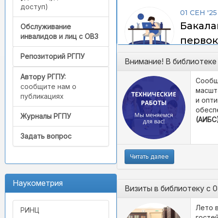
доступ)
Обслуживание
инвалидов и лиц с ОВЗ
Репозиторий РГПУ
Внимание! В библиотеке
Автору РГПУ:
Сообщ
сообщите нам о
масшт
публикациях
и опт
обесп
Журналы РГПУ
(АИБС
Задать вопрос
Читать далее
Наукометрия
Визиты в библиотеку с 0
Лето 
РИНЦ
гостей