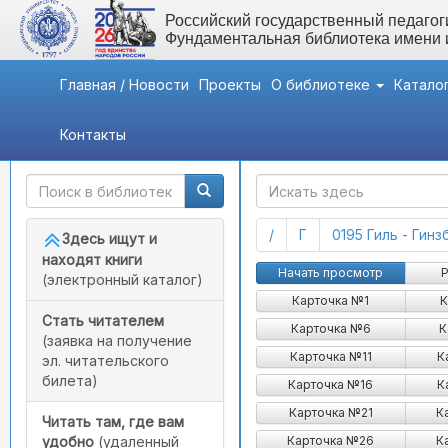
Российский государственный педагоги
Фундаментальная библиотека имени
Главная / Новости
Проекты
О библиотеке
Катало
Контакты
Быстрый доступ
ГАК
(current)
(current)
/
Г
0195 Гиль - Гин
Здесь ищут и
находят книги
Начать просмотр
Р
(электронный каталог)
Карточка №1
К
Стать читателем
Карточка №6
К
(заявка на получение
Карточка №11
К
эл. читательского
билета)
Карточка №16
К
Карточка №21
К
Читать там, где вам
Карточка №26
К
удобно
(удаленный