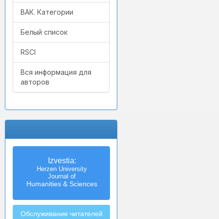
ВАК. Категории
Белый список
RSCI
Вся информация для
авторов
Izvestia:
Herzen University
Journal of
Humanities & Sciences
Обслуживание читателей