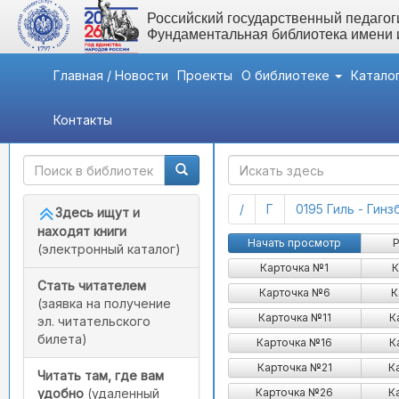
Российский государственный педагоги
Фундаментальная библиотека имени
Главная / Новости
Проекты
О библиотеке
Катало
Контакты
Быстрый доступ
ГАК
(current)
(current)
/
Г
0195 Гиль - Гин
Здесь ищут и
находят книги
Начать просмотр
Р
(электронный каталог)
Карточка №1
К
Стать читателем
Карточка №6
К
(заявка на получение
Карточка №11
К
эл. читательского
билета)
Карточка №16
К
Карточка №21
К
Читать там, где вам
Карточка №26
К
удобно
(удаленный