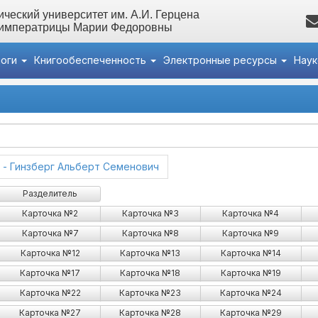
ческий университет им. А.И. Герцена
 императрицы Марии Федоровны
логи
Книгообеспеченность
Электронные ресурсы
Нау
(current)
ь - Гинзберг Альберт Семенович
(current)
- Гильярди Никодим Федорович
Разделитель
Карточка №2
Карточка №3
Карточка №4
Карточка №7
Карточка №8
Карточка №9
Карточка №12
Карточка №13
Карточка №14
Карточка №17
Карточка №18
Карточка №19
Карточка №22
Карточка №23
Карточка №24
Карточка №27
Карточка №28
Карточка №29