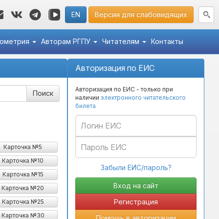
EN
Версия для слабовидящих
кометрия
Авторам РГПУ
Читателям
Контакты
Авторизация по ЕИС
Авторизация по ЕИС - только при
наличии
электронного читательского
билета
Карточка №5
Карточка №10
Забыли ЕИС/пароль?
Карточка №15
Карточка №20
Регистрация
Карточка №25
Карточка №30
Помощь в авторизации