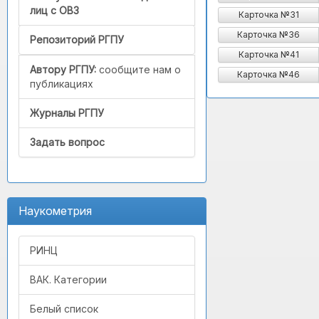
лиц с ОВЗ
Карточка №31
Карточка №36
Репозиторий РГПУ
Карточка №41
Автору РГПУ:
сообщите нам о
Карточка №46
публикациях
Журналы РГПУ
Задать вопрос
Наукометрия
РИНЦ
ВАК. Категории
Белый список