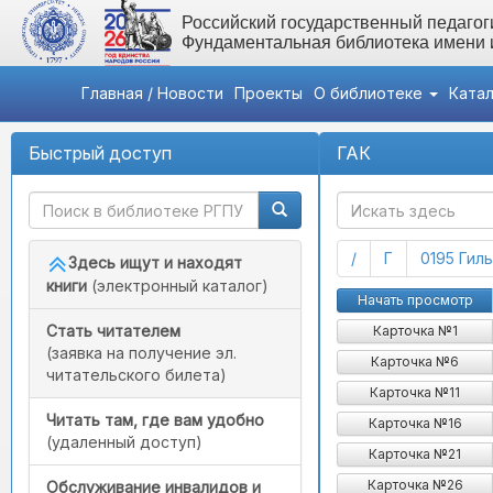
Российский государственный педагоги
Фундаментальная библиотека имени
Главная / Новости
Проекты
О библиотеке
Ката
Быстрый доступ
ГАК
(current)
(current)
/
Г
0195 Гил
Здесь ищут и находят
книги
(электронный каталог)
Гильтебрандт В. 
Начать просмотр
Стать читателем
Карточка №1
(заявка на получение эл.
Карточка №6
читательского билета)
Карточка №11
Читать там, где вам удобно
Карточка №16
(удаленный доступ)
Карточка №21
Карточка №26
Обслуживание инвалидов и