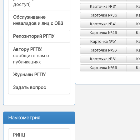
доступ)
Карточка №31
К
Карточка №36
К
Обслуживание
инвалидов и лиц с ОВЗ
Карточка №41
К
Карточка №46
К
Репозиторий РГПУ
Карточка №51
К
Автору РГПУ:
Карточка №56
К
сообщите нам о
Карточка №61
К
публикациях
Карточка №66
К
Журналы РГПУ
Задать вопрос
Наукометрия
РИНЦ