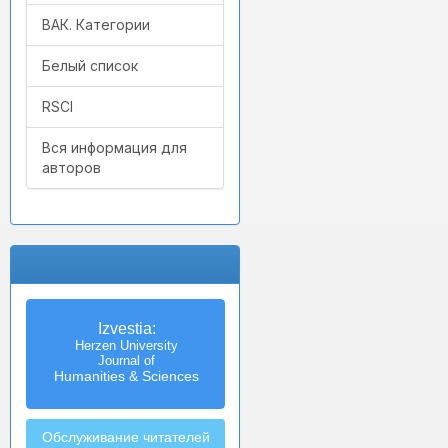
ВАК. Категории
Белый список
RSCI
Вся информация для
авторов
Izvestia:
Herzen University
Journal of
Humanities & Sciences
Обслуживание читателей