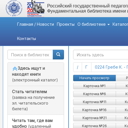
Российский государственный педагоги
Фундаментальная библиотека имени
Главная / Новости
Проекты
О библиотеке
Катало
Контакты
Быстрый доступ
ГАК
(current)
(current)
/
Г
0224 Гребе К. - 
Здесь ищут и
находят книги
Начать просмотр
Р
(электронный каталог)
Карточка №1
К
Стать читателем
Карточка №6
К
(заявка на получение
Карточка №11
К
эл. читательского
билета)
Карточка №16
К
Карточка №21
К
Читать там, где вам
Карточка №26
К
удобно
(удаленный