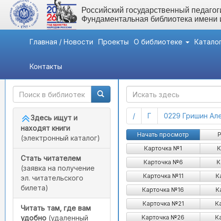
Российский государственный педагоги
Фундаментальная библиотека имени
Главная / Новости
Проекты
О библиотеке
Катало
Контакты
Быстрый доступ
ГАК
(current)
(current)
/
Г
0229 Гришин Але
Здесь ищут и
находят книги
Гришина - Грищенко Кир
Начать просмотр
Р
(электронный каталог)
Карточка №1
К
Стать читателем
Карточка №6
К
(заявка на получение
Карточка №11
К
эл. читательского
билета)
Карточка №16
К
Карточка №21
К
Читать там, где вам
Карточка №26
К
удобно
(удаленный