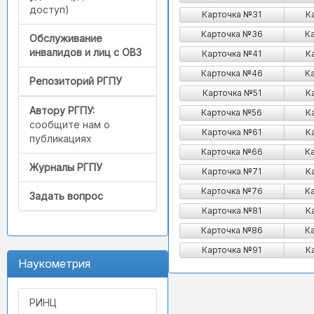
доступ)
Карточка №31
К
Карточка №36
К
Обслуживание
инвалидов и лиц с ОВЗ
Карточка №41
К
Карточка №46
К
Репозиторий РГПУ
Карточка №51
К
Автору РГПУ:
Карточка №56
К
сообщите нам о
Карточка №61
К
публикациях
Карточка №66
К
Журналы РГПУ
Карточка №71
К
Карточка №76
К
Задать вопрос
Карточка №81
К
Карточка №86
К
Карточка №91
К
Наукометрия
РИНЦ