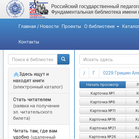
Российский государственный педагоги
Фундаментальная библиотека имени
Главная / Новости
Проекты
О библиотеке
Катало
Контакты
Быстрый доступ
ГАК
(current)
(current)
/
Г
0229 Гришин Але
Здесь ищут и
находят книги
Грогоно Питер - Гродне
Начать просмотр
Р
(электронный каталог)
Карточка №1
К
Стать читателем
Карточка №6
К
(заявка на получение
Карточка №11
К
эл. читательского
билета)
Карточка №16
К
Карточка №21
К
Читать там, где вам
Карточка №26
К
удобно
(удаленный