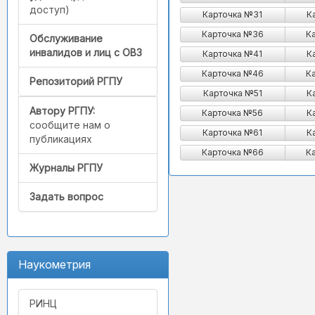
доступ)
Карточка №31
К
Карточка №36
К
Обслуживание
инвалидов и лиц с ОВЗ
Карточка №41
К
Карточка №46
К
Репозиторий РГПУ
Карточка №51
К
Автору РГПУ:
Карточка №56
К
сообщите нам о
Карточка №61
К
публикациях
Карточка №66
К
Журналы РГПУ
Задать вопрос
Наукометрия
РИНЦ