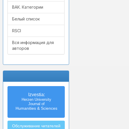
ВАК. Категории
Белый список
RSCI
Вся информация для
авторов
Izvestia:
Herzen University
Journal of
Humanities & Sciences
Обслуживание читателей