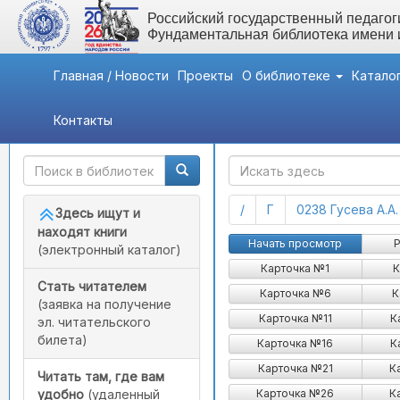
Российский государственный педагоги
Фундаментальная библиотека имени
Главная / Новости
Проекты
О библиотеке
Катало
Контакты
Быстрый доступ
ГАК
(current)
(current)
/
Г
0238 Гусева А.А
Здесь ищут и
находят книги
Гусейнов - Гусель Вилья
Начать просмотр
Р
(электронный каталог)
Карточка №1
К
Стать читателем
Карточка №6
К
(заявка на получение
Карточка №11
К
эл. читательского
билета)
Карточка №16
К
Карточка №21
К
Читать там, где вам
Карточка №26
К
удобно
(удаленный