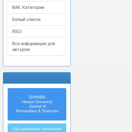
ВАК. Категории
Белый список
RSCI
Вся информация для
авторов
Izvestia:
Herzen University
Journal of
Humanities & Sciences
Обслуживание читателей