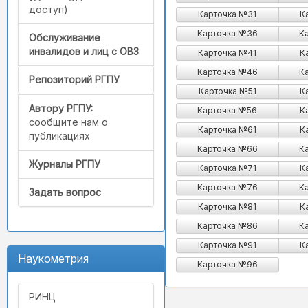
доступ)
Карточка №31
К
Карточка №36
К
Обслуживание
инвалидов и лиц с ОВЗ
Карточка №41
К
Карточка №46
К
Репозиторий РГПУ
Карточка №51
К
Автору РГПУ:
Карточка №56
К
сообщите нам о
Карточка №61
К
публикациях
Карточка №66
К
Журналы РГПУ
Карточка №71
К
Карточка №76
К
Задать вопрос
Карточка №81
К
Карточка №86
К
Карточка №91
К
Наукометрия
Карточка №96
РИНЦ