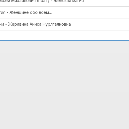
сей Михайлович (поэт) - Женская магия
гия - Женщине обо всем…
и - Жеравина Аниса Нурлгаяновна