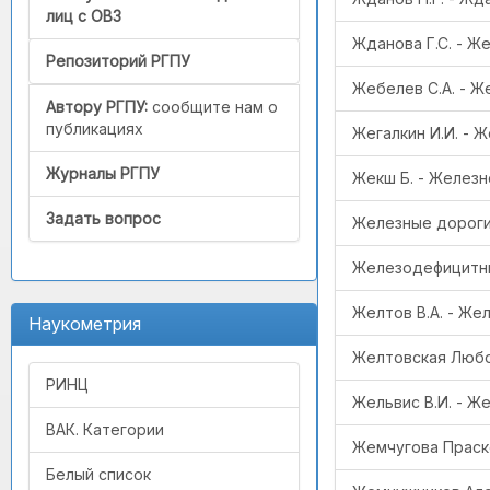
лиц с ОВЗ
Жданова Г.С. - Же
Репозиторий РГПУ
Жебелев С.А. - Ж
Автору РГПУ:
сообщите нам о
публикациях
Жегалкин И.И. - 
Журналы РГПУ
Жекш Б. - Желез
Задать вопрос
Железные дороги
Железодефицитны
Желтов В.А. - Же
Наукометрия
Желтовская Любов
РИНЦ
Жельвис В.И. - Ж
ВАК. Категории
Жемчугова Праско
Белый список