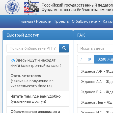
Российский государственный педагоги
Фундаментальная библиотека имени
Главная / Новости
Проекты
О библиотеке
Ката
Быстрый доступ
ГАК
(current)
(current)
/
Ж
0288 Жд
Здесь ищут и находят
книги
(электронный каталог)
Жданов А.Ф. - Жд
Стать читателем
(заявка на получение эл.
Жданов А.А. - Жд
читательского билета)
Жданов В.А. - Жд
Читать там, где вам удобно
(удаленный доступ)
Жданов Лев - Жд
Обслуживание инвалидов и
Жданов Н.Г. - Жда