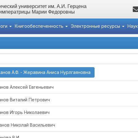
ческий университет им. А.И. Герцена
 императрицы Марии Федоровны
логи
Книгообеспеченность
Электронные ресурсы
Нау
(current)
анов А.Ф. - Жеравина Аниса Нурлгаяновна
анов Алексей Евгеньевич
анов Виталий Петрович
анов Игорь Николаевич
анов Николай Васильевич
нова В.И.