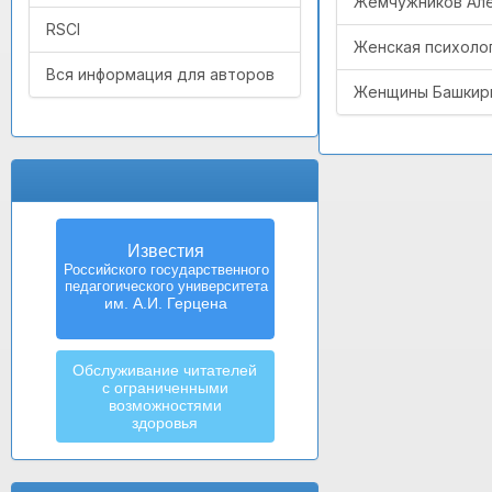
Жемчужников Алек
RSCI
Женская психоло
Вся информация для авторов
Женщины Башкири
Известия
Российского государственного
педагогического университета
им. А.И. Герцена
Обслуживание читателей
с ограниченными
возможностями
здоровья