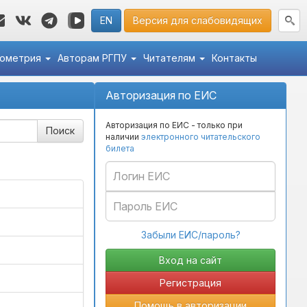
EN
Версия для слабовидящих
кометрия
Авторам РГПУ
Читателям
Контакты
Авторизация по ЕИС
Авторизация по ЕИС - только при
наличии
электронного читательского
билета
Забыли ЕИС/пароль?
Регистрация
Помощь в авторизации