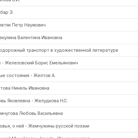
бар Э.
евтяк Петр Наумович
Жекулина Валентина Ивановна
нодорожный транспорт в художественной литературе
 - Железовский Борис Емельянович
е состояния - Желтов А.
лтова Нинель Ивановна
ь Яковлевна - Желудкова Н.С.
емчугова Любовь Васильевна
вья, о ней - Жемчужины русской поэзии