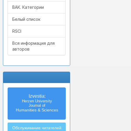
ВАК. Категории
Белый список
RSCI
Вся информация для
авторов
Izvestia:
Herzen University
Journal of
Humanities & Sciences
Обслуживание читателей