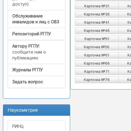
доступ)
Карточка №31
К
Карточка №36
К
Обслуживание
инвалидов и лиц с ОВЗ
Карточка №41
К
Карточка №46
К
Репозиторий РГПУ
Карточка №51
К
Автору РГПУ:
Карточка №56
К
сообщите нам о
Карточка №61
К
публикациях
Карточка №66
К
Журналы РГПУ
Карточка №71
К
Карточка №76
К
Задать вопрос
Наукометрия
РИНЦ