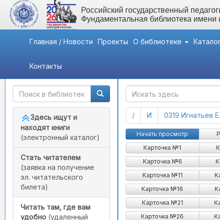
Российский государственный педагоги
Фундаментальная библиотека имени
Главная / Новости
Проекты
О библиотеке
Катало
Контакты
Быстрый доступ
ГАК
(current)
(current)
/
И
0319 Игнатьев Е
Здесь ищут и
находят книги
Игнатьев Николай Иванов
Начать просмотр
Р
(электронный каталог)
Карточка №1
К
Стать читателем
Карточка №6
К
(заявка на получение
Карточка №11
К
эл. читательского
билета)
Карточка №16
К
Карточка №21
К
Читать там, где вам
Карточка №26
К
удобно
(удаленный