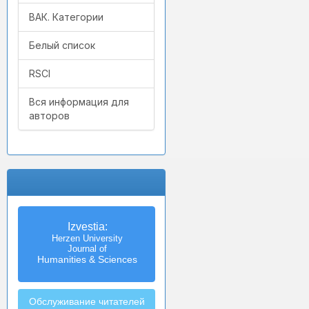
ВАК. Категории
Белый список
RSCI
Вся информация для
авторов
Izvestia:
Herzen University
Journal of
Humanities & Sciences
Обслуживание читателей