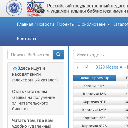
Российский государственный педагоги
Фундаментальная библиотека имени
Главная / Новости
Проекты
О библиотеке
Катало
Контакты
Быстрый доступ
ГАК
(current)
(current)
/
И
0329 Исаев А. -
Здесь ищут и
находят книги
Исаев Егор Александрови
Начать просмотр
Р
(электронный каталог)
Карточка №1
К
Стать читателем
Карточка №6
К
(заявка на получение
Карточка №11
К
эл. читательского
билета)
Карточка №16
К
Карточка №21
К
Читать там, где вам
Карточка №26
К
удобно
(удаленный