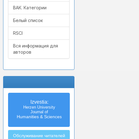
ВАК. Категории
Белый список
RSCI
Вся информация для
авторов
Izvestia:
Herzen University
Journal of
Humanities & Sciences
Обслуживание читателей