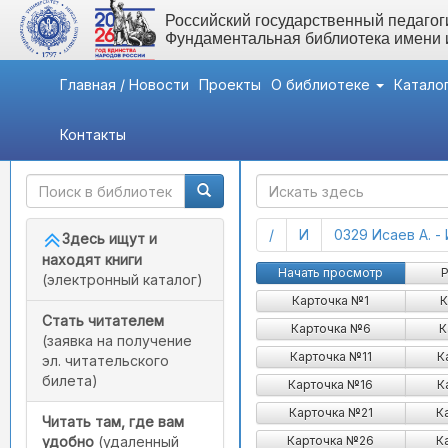
Российский государственный педагоги
Фундаментальная библиотека имени
Главная / Новости
Проекты
О библиотеке
Катало
Контакты
Быстрый доступ
ГАК
(current)
(current)
/
И
0329 Исаев А. -
Здесь ищут и
находят книги
Исаенко Людмила Алексее
Начать просмотр
Р
(электронный каталог)
Карточка №1
К
Стать читателем
Карточка №6
К
(заявка на получение
Карточка №11
К
эл. читательского
билета)
Карточка №16
К
Карточка №21
К
Читать там, где вам
Карточка №26
К
удобно
(удаленный