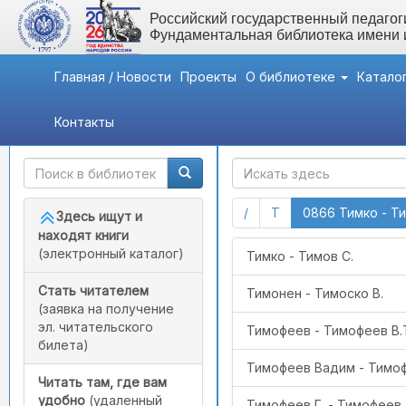
Российский государственный педагоги
Фундаментальная библиотека имени
Главная / Новости
Проекты
О библиотеке
Катало
Контакты
Быстрый доступ
ГАК
(current)
(current)
/
Т
0866 Тимко - Т
Здесь ищут и
находят книги
(электронный каталог)
Тимко - Тимов С.
Стать читателем
Тимонен - Тимоско В.
(заявка на получение
эл. читательского
Тимофеев - Тимофеев В.
билета)
Тимофеев Вадим - Тимо
Читать там, где вам
удобно
(удаленный
Тимофеев Г. - Тимофеев