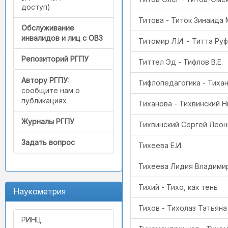
доступ)
Титова - Титок Зинаида
Обслуживание
инвалидов и лиц с ОВЗ
Титомир Л.И. - Титта Ру
Репозиторий РГПУ
Титтел Эд - Тифлов В.Е.
Автору РГПУ:
Тифлопедагогика - Тиха
сообщите нам о
публикациях
Тиханова - Тихвинский Ни
Журналы РГПУ
Тихвинский Сергей Леони
Задать вопрос
Тихеева Е.И.
Тихеева Лидия Владимир
Тихий - Тихо, как тень
Наукометрия
Тихов - Тихолаз Татьян
РИНЦ