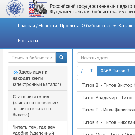
Российский государственный педагоги
Фундаментальная библиотека имени
Главная / Новости
Проекты
О библиотеке
Катало
Контакты
Быстрый доступ
ГАК
(current)
(current)
/
Т
0868 Титов В. 
Здесь ищут и
находят книги
(электронный каталог)
Титов В. - Титов Виктор
Стать читателем
Титов Владимир - Титов
(заявка на получение
эл. читательского
Титов Г. - Иван Филиппо
билета)
Титов К. - Титов Никола
Читать там, где вам
удобно
(удаленный
Титов Олег - Титов-Омс