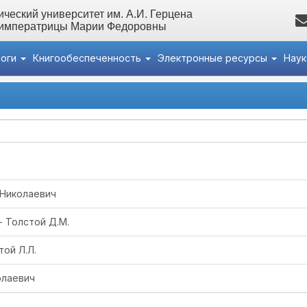
ческий университет им. А.И. Герцена
 императрицы Марии Федоровны
логи
Книгообеспеченность
Электронные ресурсы
Нау
ксей Николаевич - Толстой Лев Николаевич. Избранные произв
 Николаевич
- Толстой Д.М.
той Л.Л.
олаевич