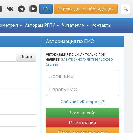
EN
Версия для слабовидящих
кометрия
Авторам РГПУ
Читателям
Контакты
Авторизация по ЕИС
Авторизация по ЕИС - только при
наличии
электронного читательского
билета
(current)
едения.
Забыли ЕИС/пароль?
Регистрация
Помощь в авторизации