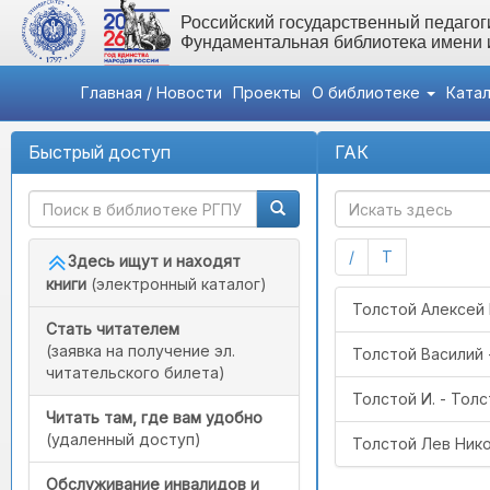
Российский государственный педагоги
Фундаментальная библиотека имени
Главная / Новости
Проекты
О библиотеке
Ката
Быстрый доступ
ГАК
(current)
(current)
/
Т
Здесь ищут и находят
книги
(электронный каталог)
0873 Толстой Але
Толстой Алексей
Стать читателем
(заявка на получение эл.
Толстой Василий 
читательского билета)
Толстой И. - Толс
Читать там, где вам удобно
(удаленный доступ)
Толстой Лев Ник
Обслуживание инвалидов и