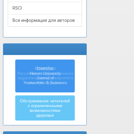
RSCI
Вся информация для авторов
Izvestia:
Herzen University
Journal of
Humanities & Sciences
Обслуживание читателей
с ограниченными
возможностями
здоровья