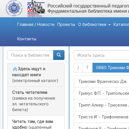
Российский государственный педагоги
Фундаментальная библиотека имени
Главная / Новости
Проекты
О библиотеке
Катало
Контакты
Быстрый доступ
ГАК
(current)
(current)
/
Т
0880 Трикоми Ф
Здесь ищут и
находят книги
(электронный каталог)
Трикоми Франческо Дж. 
Стать читателем
Тринус Ф.П. - Трипольски
(заявка на получение
эл. читательского
Трипп Алкер - Триселев А
билета)
Триста И. - Трифоненко
Читать там, где вам
удобно
(удаленный
Трифонов Б. - Трифонов