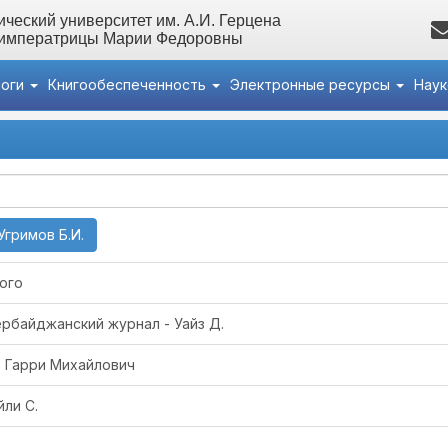
ческий университет им. А.И. Герцена
 императрицы Марии Федоровны
логи
Книгообеспеченность
Электронные ресурсы
Нау
(current)
Угримов Б.И.
ного
зербайджанский журнал - Уайз Д.
ер Гарри Михайлович
йли С.