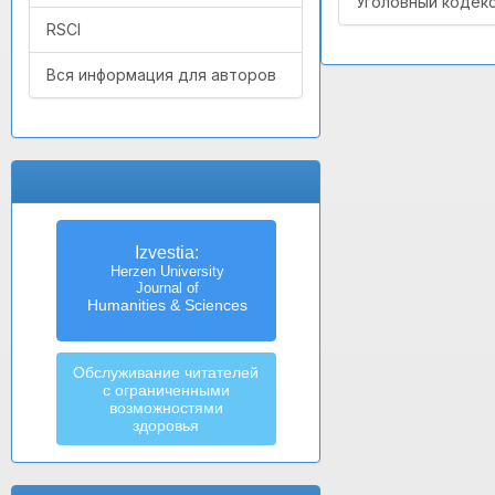
Уголовный кодекс
RSCI
Вся информация для авторов
Izvestia:
Herzen University
Journal of
Humanities & Sciences
Обслуживание читателей
с ограниченными
возможностями
здоровья