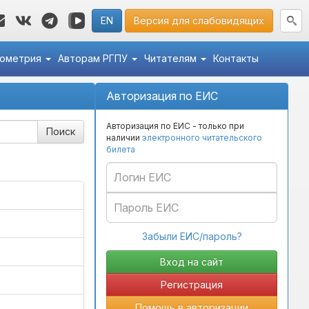
EN
Версия для слабовидящих
кометрия
Авторам РГПУ
Читателям
Контакты
Авторизация по ЕИС
Авторизация по ЕИС - только при
наличии
электронного читательского
билета
Забыли ЕИС/пароль?
Регистрация
Помощь в авторизации