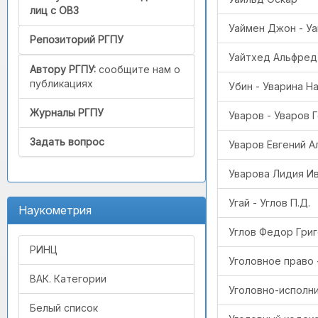
лиц с ОВЗ
Уаймен Джон - У
Репозиторий РГПУ
Уайтхед Альфред
Автору РГПУ:
сообщите нам о
публикациях
Убин - Уварина Н
Журналы РГПУ
Уваров - Уваров 
Задать вопрос
Уваров Евгений А
Уварова Лидия Ив
Угай - Углов П.Д.
Наукометрия
Углов Федор Григ
РИНЦ
Уголовное право 
ВАК. Категории
Уголовно-исполни
Белый список