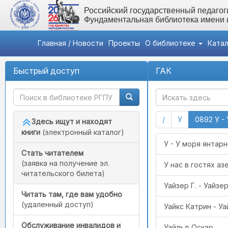
Российский государственный педагоги
Фундаментальная библиотека имени
Главная / Новости
Проекты
О библиотеке
Ката
Быстрый доступ
ГАК
(current)
(current)
/
У
0892 У - 
Здесь ищут и находят
книги
(электронный каталог)
У - У моря янтар
Стать читателем
(заявка на получение эл.
У нас в гостях а
читательского билета)
Уайзер Г. - Уайз
Читать там, где вам удобно
(удаленный доступ)
Уайкс Катрин - Уа
Обслуживание инвалидов и
Уайльд Оскар