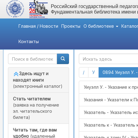
Российский государственный педагоги
Фундаментальная библиотека имени
Главная / Новости
Проекты
О библиотеке
Катало
Контакты
Быстрый доступ
ГАК
(current)
(current)
/
У
0894 Уиуэлл У.
Здесь ищут и
находят книги
(электронный каталог)
Уиуэлл У. - Указание к
Стать читателем
Указания - Указатели к П
(заявка на получение
эл. читательского
Указатель - Указатель и
билета)
Указатель к - Указатель 
Читать там, где вам
удобно
(удаленный
Указатель к тому IV - У