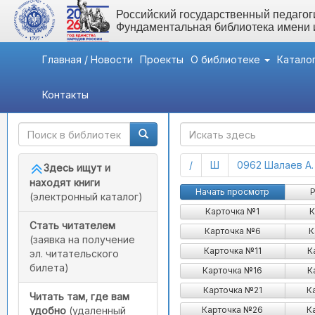
Российский государственный педагоги
Фундаментальная библиотека имени
Главная / Новости
Проекты
О библиотеке
Катало
Контакты
Быстрый доступ
ГАК
(current)
(current)
/
Ш
0962 Шалаев А.
Здесь ищут и
находят книги
Начать просмотр
Р
(электронный каталог)
Карточка №1
К
Стать читателем
Карточка №6
К
(заявка на получение
Карточка №11
К
эл. читательского
билета)
Карточка №16
К
Карточка №21
К
Читать там, где вам
Карточка №26
К
удобно
(удаленный