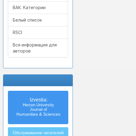
ВАК. Категории
Белый список
RSCI
Вся информация для
авторов
Izvestia:
Herzen University
Journal of
Humanities & Sciences
Обслуживание читателей