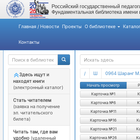
Российский государственный педагоги
Фундаментальная библиотека имени
Главная / Новости
Проекты
О библиотеке
Катало
Контакты
Быстрый доступ
ГАК
(current)
(current)
/
Ш
0964 Шаранг М.
Здесь ищут и
находят книги
Начать просмотр
Р
(электронный каталог)
Карточка №1
К
Стать читателем
Карточка №6
К
(заявка на получение
Карточка №11
К
эл. читательского
билета)
Карточка №16
К
Карточка №21
К
Читать там, где вам
Карточка №26
К
удобно
(удаленный