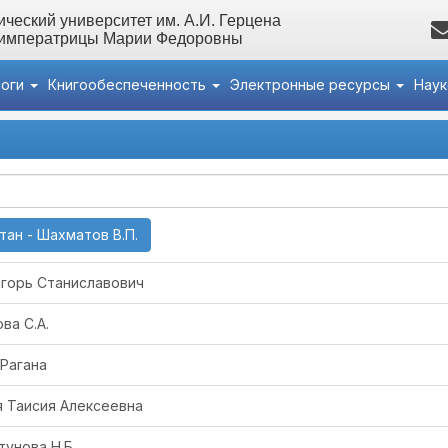
ческий университет им. А.И. Герцена
 императрицы Марии Федоровны
логи
Книгообеспеченность
Электронные ресурсы
Нау
(current)
тан - Шахматов В.П.
Игорь Станиславович
ва С.А.
Рагана
я Таисия Алексеевна
тунова Н.Б.