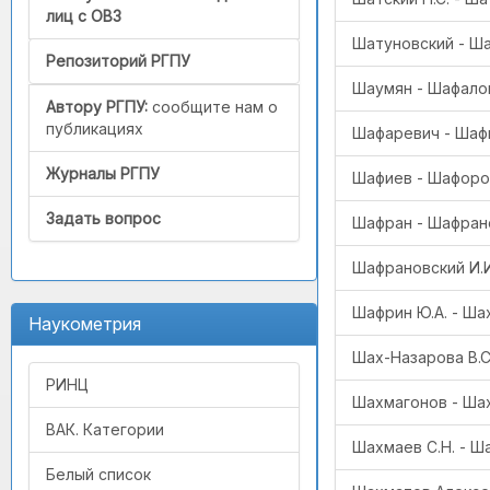
лиц с ОВЗ
Шатуновский - Ша
Репозиторий РГПУ
Шаумян - Шафалов
Автору РГПУ:
сообщите нам о
публикациях
Шафаревич - Шаф
Журналы РГПУ
Шафиев - Шафоро
Задать вопрос
Шафран - Шафрано
Шафрановский И.И
Шафрин Ю.А. - Ша
Наукометрия
Шах-Назарова В.С.
РИНЦ
Шахмагонов - Ша
ВАК. Категории
Шахмаев С.Н. - 
Белый список