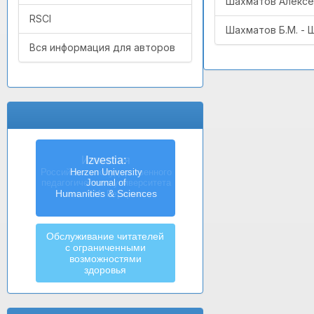
Шахматов Алексе
RSCI
Шахматов Б.М. - 
Вся информация для авторов
Izvestia:
Herzen University
Journal of
Humanities & Sciences
Обслуживание читателей
с ограниченными
возможностями
здоровья