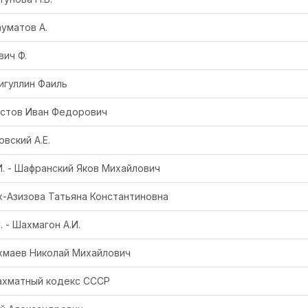
уматов А.
ич Ф.
игуллин Фаиль
стов Иван Федорович
вский А.Е.
. - Шафранский Яков Михайлович
х-Азизова Татьяна Константиновна
 - Шахмагон А.И.
хмаев Николай Михайлович
Шахматный кодекс СССР