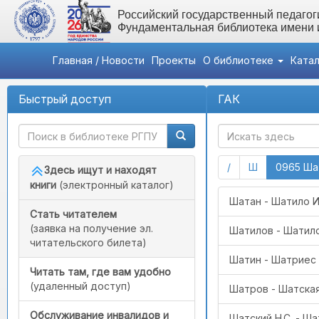
Российский государственный педагоги
Фундаментальная библиотека имени
Главная / Новости
Проекты
О библиотеке
Ката
Быстрый доступ
ГАК
(current)
(current)
/
Ш
0965 Ша
Здесь ищут и находят
книги
(электронный каталог)
Шатан - Шатило 
Стать читателем
(заявка на получение эл.
Шатилов - Шатило
читательского билета)
Шатин - Шатриес 
Читать там, где вам удобно
(удаленный доступ)
Шатров - Шатска
Обслуживание инвалидов и
Шатский Н.С. - Ша