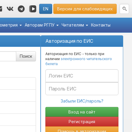
EN
Версия для слабовидящих
кометрия
Авторам РГПУ
Читателям
Контакты
Авторизация по ЕИС
Авторизация по ЕИС - только при
наличии
электронного читательского
билета
Забыли ЕИС/пароль?
Регистрация
Помощь в авторизации