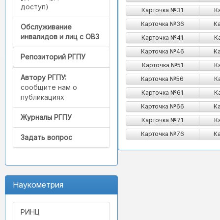
доступ)
Карточка №31
К
Карточка №36
К
Обслуживание
инвалидов и лиц с ОВЗ
Карточка №41
К
Карточка №46
К
Репозиторий РГПУ
Карточка №51
К
Автору РГПУ:
Карточка №56
К
сообщите нам о
Карточка №61
К
публикациях
Карточка №66
К
Журналы РГПУ
Карточка №71
К
Карточка №76
К
Задать вопрос
Наукометрия
РИНЦ