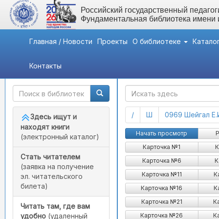
Российский государственный педагоги
Фундаментальная библиотека имени
Главная / Новости
Проекты
О библиотеке
Катало
Контакты
Быстрый доступ
ГАК
(current)
(current)
/
Ш
0969 Шейгал Е.
Здесь ищут и
находят книги
Начать просмотр
Р
(электронный каталог)
Карточка №1
К
Стать читателем
Карточка №6
К
(заявка на получение
Карточка №11
К
эл. читательского
билета)
Карточка №16
К
Карточка №21
К
Читать там, где вам
Карточка №26
К
удобно
(удаленный