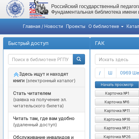
Российский государственный педагоги
Фундаментальная библиотека имени
Главная / Новости
Проекты
О библиотеке
Ката
Быстрый доступ
ГАК
(current)
(current)
/
Ш
0969 Ше
Здесь ищут и находят
книги
(электронный каталог)
Начать просмотр
Стать читателем
Карточка №1
(заявка на получение эл.
Карточка №6
читательского билета)
Карточка №11
Читать там, где вам удобно
Карточка №16
(удаленный доступ)
Карточка №21
Карточка №26
Обслуживание инвалидов и