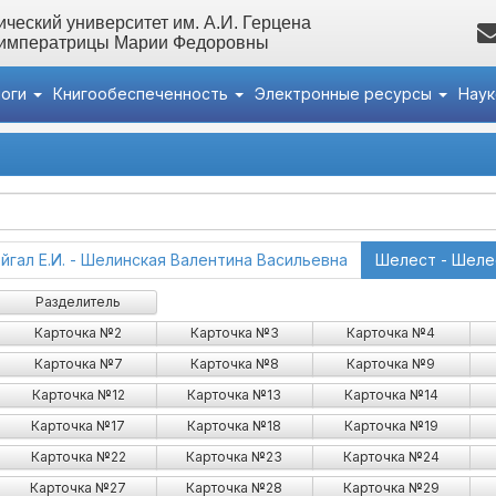
ческий университет им. А.И. Герцена
 императрицы Марии Федоровны
логи
Книгообеспеченность
Электронные ресурсы
Нау
(current)
йгал Е.И. - Шелинская Валентина Васильевна
Шелест - Шеле
Разделитель
Карточка №2
Карточка №3
Карточка №4
Карточка №7
Карточка №8
Карточка №9
Карточка №12
Карточка №13
Карточка №14
Карточка №17
Карточка №18
Карточка №19
Карточка №22
Карточка №23
Карточка №24
Карточка №27
Карточка №28
Карточка №29