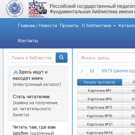
Российский государственный педагоги
Фундаментальная библиотека имени
Главная / Новости
Проекты
О библиотеке
Катало
Контакты
Быстрый доступ
ГАК
(current)
(current)
/
Ш
0973 Шиллегодс
Здесь ищут и
находят книги
Начать просмотр
Р
(электронный каталог)
Карточка №1
К
Стать читателем
Карточка №6
К
(заявка на получение
Карточка №11
К
эл. читательского
билета)
Карточка №16
К
Карточка №21
К
Читать там, где вам
Карточка №26
К
удобно
(удаленный