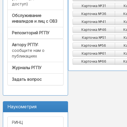
доступ)
Карточка №31
К
Карточка №36
К
Обслуживание
инвалидов и лиц с ОВЗ
Карточка №41
К
Карточка №46
К
Репозиторий РГПУ
Карточка №51
К
Автору РГПУ:
Карточка №56
К
сообщите нам о
Карточка №61
К
публикациях
Карточка №66
К
Журналы РГПУ
Задать вопрос
Наукометрия
РИНЦ