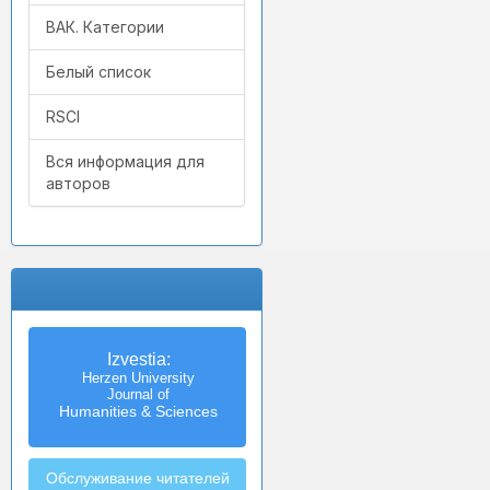
ВАК. Категории
Белый список
RSCI
Вся информация для
авторов
Izvestia:
Herzen University
Journal of
Humanities & Sciences
Обслуживание читателей