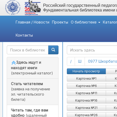
Российский государственный педагоги
Фундаментальная библиотека имени
Главная / Новости
Проекты
О библиотеке
Катало
Контакты
Быстрый доступ
ГАК
(current)
(current)
/
Ш
0977 Шкорбатов
Здесь ищут и
находят книги
Начать просмотр
Р
(электронный каталог)
Карточка №1
К
Стать читателем
Карточка №6
К
(заявка на получение
Карточка №11
К
эл. читательского
билета)
Карточка №16
К
Карточка №21
К
Читать там, где вам
Карточка №26
К
удобно
(удаленный