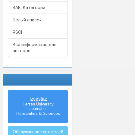
ВАК. Категории
Белый список
RSCI
Вся информация для
авторов
Izvestia:
Herzen University
Journal of
Humanities & Sciences
Обслуживание читателей