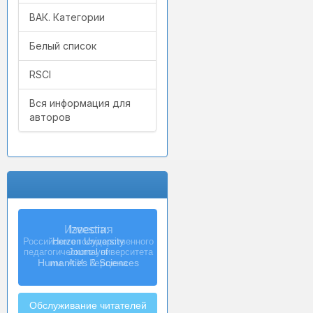
ВАК. Категории
Белый список
RSCI
Вся информация для
авторов
Izvestia:
Herzen University
Journal of
Humanities & Sciences
Обслуживание читателей