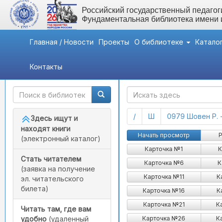
Российский государственный педагоги
Фундаментальная библиотека имени
Главная / Новости
Проекты
О библиотеке
Катало
Контакты
Быстрый доступ
ГАК
(current)
(current)
/
Ш
0979 Шовен Р. 
Здесь ищут и
находят книги
Начать просмотр
Р
(электронный каталог)
Карточка №1
К
Стать читателем
Карточка №6
К
(заявка на получение
Карточка №11
К
эл. читательского
билета)
Карточка №16
К
Карточка №21
К
Читать там, где вам
Карточка №26
К
удобно
(удаленный