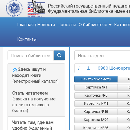
Российский государственный педагоги
Фундаментальная библиотека имени
Главная / Новости
Проекты
О библиотеке
Катало
Контакты
Быстрый доступ
ГАК
(current)
(current)
/
Ш
0980 Шонберге
Здесь ищут и
находят книги
Начать просмотр
Р
(электронный каталог)
Карточка №1
К
Стать читателем
Карточка №6
К
(заявка на получение
Карточка №11
К
эл. читательского
билета)
Карточка №16
К
Карточка №21
К
Читать там, где вам
Карточка №26
К
удобно
(удаленный