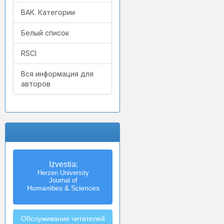
ВАК. Категории
Белый список
RSCI
Вся информация для
авторов
Izvestia:
Herzen University
Journal of
Humanities & Sciences
Обслуживание читателей