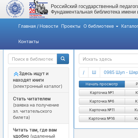
Российский государственный педагоги
Фундаментальная библиотека имени
Главная / Новости
Проекты
О библиотеке
Катало
Контакты
Быстрый доступ
ГАК
(current)
(current)
/
Ш
0985 Шуп - Шяр
Здесь ищут и
находят книги
Начать просмотр
Р
(электронный каталог)
Карточка №1
К
Стать читателем
Карточка №6
К
(заявка на получение
Карточка №11
К
эл. читательского
билета)
Карточка №16
К
Читать там, где вам
удобно
(удаленный