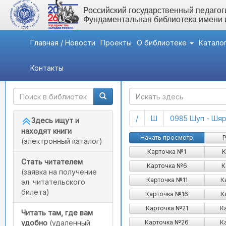
Российский государственный педагоги
Фундаментальная библиотека имени
Главная / Новости
Проекты
О библиотеке
Катало
Контакты
Быстрый доступ
ГАК
(current)
(current)
/
Ш
0985 Шуп - Шяр
Здесь ищут и
находят книги
Начать просмотр
Р
(электронный каталог)
Карточка №1
К
Стать читателем
Карточка №6
К
(заявка на получение
Карточка №11
К
эл. читательского
билета)
Карточка №16
К
Карточка №21
К
Читать там, где вам
Карточка №26
К
удобно
(удаленный