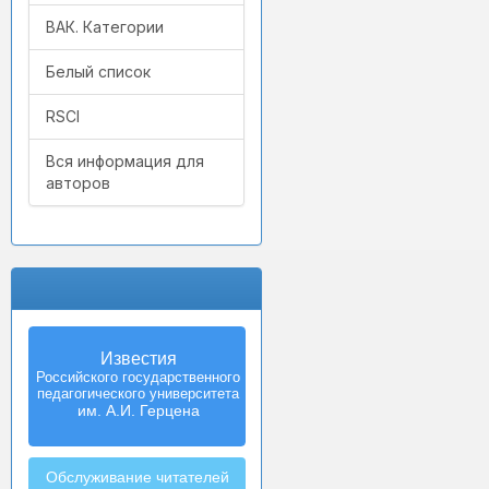
ВАК. Категории
Белый список
RSCI
Вся информация для
авторов
Известия
Izvestia:
Российского государственного
Herzen University
педагогического университета
Journal of
Humanities & Sciences
им. А.И. Герцена
Обслуживание читателей