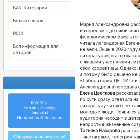
ВАК. Категории
Белый список
Мария Александровна расс
интересом к детской книг
RSCI
филологическом факультет
читала легендарная Евгени
Вся информация для
не вели. Лишь в 2020 год
авторов
литературой, и это оказа
с живыми участниками лит
свои коррективы. Однако, 
а потому было решено не 
«Лаборатория ДЕТЛИТ» и 
Александровна передала с
Елена Цветкова
рассказала
по сути сразу ответила на
Известия
Izvestia:
литературу читают не толь
Российского государственного
Herzen University
молодые люди. Появился д
педагогического университета
Journal of
Humanities & Sciences
им. А.И. Герцена
аудитория находит в детс
непростые жизненные ситу
Татьяна Назарова
рассказа
– инстаграме, телеграм-ка
Обслуживание читателей