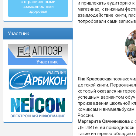
с ограниченными
и привлекать аудиторию к
возможностями
магазинах, к книжным фест
здоровья
взаимодействие книги, пис
попробовали сами записыв
Участник
Яна Красовская
познакомил
детской книги. Первонача
который оказался интерес
успешным вариантом обуча
произведения школьной кл
комиксам и виммельбухам 
России.
Маргарита Овчинникова
с 
ДЕТЛИТе: ей приходилось 
такие интервью обладают о