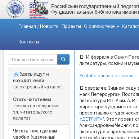
Российский государственный педагоги
Фундаментальная библиотека имени
Главная / Новости
Проекты
О библиотеке
Катало
Контакты
Быстрый доступ
Мероприятия
- Книжный 
12-14 февраля в Санкт-Пе
литературы, поэзии и муз
Здесь ищут и
Youtube-канал фестиваля
находят книги
(электронный каталог)
12 февраля в Зимнем саду
маяк Петербурга». Посто
Стать читателем
литературы РГПУ им. А. И.
(заявка на получение
директора фундаментальн
эл. читательского
презентацию студенческо
билета)
«ДЕТЛИТ»"
. Этот проект 
Александровны Черняк, по
Читать там, где вам
литературе и предназначе
удобно
(удаленный
детской литературы, роди