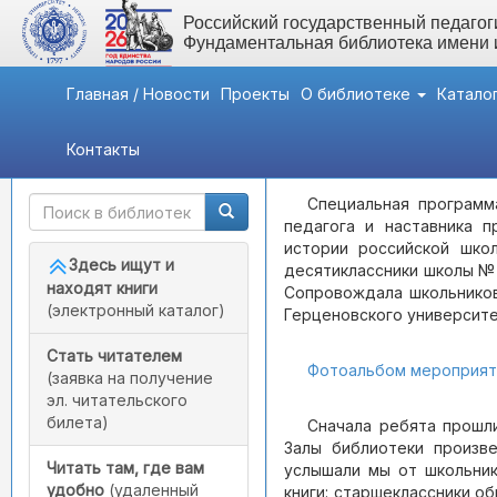
Российский государственный педагоги
Фундаментальная библиотека имени
Главная / Новости
Проекты
О библиотеке
Катало
Контакты
Быстрый доступ
Мероприятия
- «Герцено
Специальная программ
педагога и наставника п
истории российской шко
Здесь ищут и
десятиклассники школы № 
находят книги
Сопровождала школьнико
(электронный каталог)
Герценовского университе
Стать читателем
Фотоальбом мероприят
(заявка на получение
эл. читательского
билета)
Сначала ребята прошл
Залы библиотеки произве
Читать там, где вам
услышали мы от школьник
удобно
(удаленный
книги: старшеклассники об