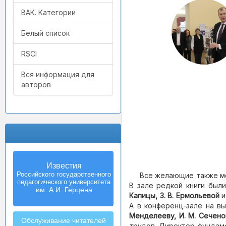
ВАК. Категории
Белый список
RSCI
Вся информация для
авторов
Известия
Izvestia:
Российского государственного
Herzen University
Все желающие также мо
педагогического университета
Journal of
В зале редкой книги был
Humanities & Sciences
им. А.И. Герцена
Капицы, З. В. Ермольевой
и
А в конференц-зале на в
Менделееву, И. М. Сечено
Обслуживание читателей
трудов. Директор фундам