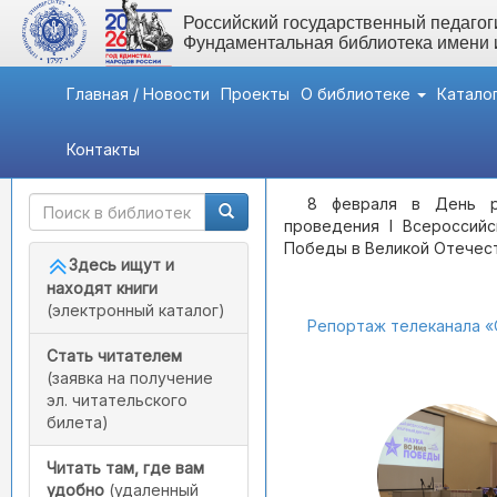
Российский государственный педагоги
Фундаментальная библиотека имени
Главная / Новости
Проекты
О библиотеке
Катало
Контакты
Быстрый доступ
Мероприятия
- I Всерос
8 февраля в День ро
проведения I Всероссий
Победы в Великой Отечест
Здесь ищут и
находят книги
(электронный каталог)
Репортаж телеканала «
Стать читателем
(заявка на получение
эл. читательского
билета)
Читать там, где вам
удобно
(удаленный