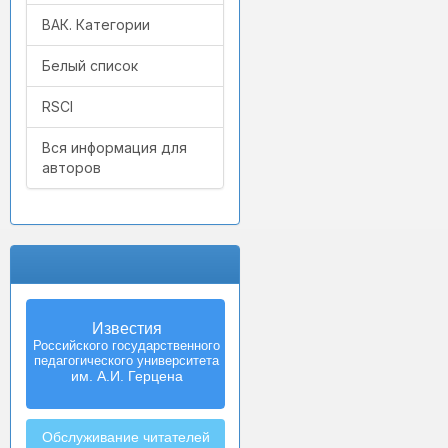
ВАК. Категории
Белый список
RSCI
Вся информация для
авторов
Известия
Izvestia:
Российского государственного
Herzen University
педагогического университета
Journal of
Humanities & Sciences
им. А.И. Герцена
Обслуживание читателей