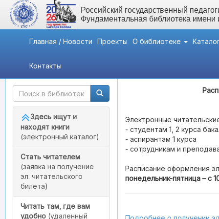
Российский государственный педагоги
Фундаментальная библиотека имени
Главная / Новости
Проекты
О библиотеке
Катало
Контакты
Быстрый доступ
Вернуться назад
- Ра
Расп
Здесь ищут и
Электронные читательские
находят книги
- студентам 1, 2 курса ба
(электронный каталог)
- аспирантам 1 курса
- сотрудникам и преподав
Стать читателем
(заявка на получение
Расписание оформления эл
эл. читательского
понедельник-пятница – с 10.
билета)
Читать там, где вам
удобно
(удаленный
Подробнее о получении эл