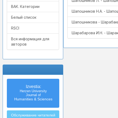
Шапошников Л. - Шапошн
ВАК. Категории
Шапошников Н.А. - Шап
Белый список
Шапошникова - Шарабак
RSCI
Шарабарова И.Н. - Шарак
Вся информация для
авторов
Izvestia:
Herzen University
Journal of
Humanities & Sciences
Обслуживание читателей