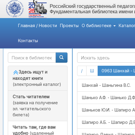
Российский государственный педагоги
Фундаментальная библиотека имени
Главная / Новости
Проекты
О библиотеке
Катало
Контакты
Быстрый доступ
ГАК
(current)
(current)
/
Ш
0963 Шанхай - 
Здесь ищут и
находят книги
(электронный каталог)
Шанхай - Шаньгина В.С.
Стать читателем
Шанько А.Ф. - Шанько Д.Ф
(заявка на получение
эл. читательского
Шаньков Ю.И. - Шапиро А
билета)
Шапиро А.Б. - Шапиро Д.Е
Читать там, где вам
удобно
(удаленный
Шапиро Дэвид - Шапиро