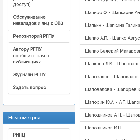
доступ)
Шапиро Ф. - Шапкарин А
Обслуживание
инвалидов и лиц с ОВЗ
Шапкин - Шапкина Галин
Репозиторий РГПУ
Шапко А.П. - Шапко Авгу
Автору РГПУ:
Шапко Валерий Макаров
сообщите нам о
публикациях
Шапкова Л.В. - Шаповален
Журналы РГПУ
Шаповалов - Шаповалов
Задать вопрос
Шаповалова - Шапорев 
Шапорин Ю.А. - А.Г. Шап
Шапошников А.Н. - Шапо
Наукометрия
Шапошников И.Н.
РИНЦ