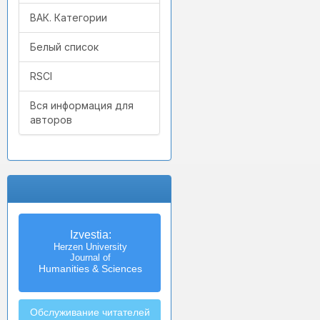
ВАК. Категории
Белый список
RSCI
Вся информация для
авторов
Izvestia:
Herzen University
Journal of
Humanities & Sciences
Обслуживание читателей