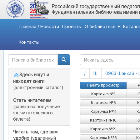
Российский государственный педагоги
Фундаментальная библиотека имени
Главная / Новости
Проекты
О библиотеке
Катало
Контакты
Быстрый доступ
ГАК
(current)
(current)
/
Ш
0963 Шанхай - 
Здесь ищут и
находят книги
Начать просмотр
Р
(электронный каталог)
Карточка №1
К
Стать читателем
Карточка №6
К
(заявка на получение
Карточка №11
К
эл. читательского
билета)
Карточка №16
К
Карточка №21
К
Читать там, где вам
Карточка №26
К
удобно
(удаленный