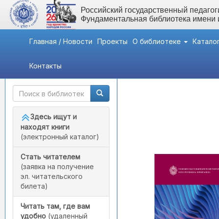
Российский государственный педагоги
Фундаментальная библиотека имени
Главная / Новости
Проекты
О библиотеке
Катало
Контакты
Быстрый доступ
Psychology in Education
Здесь ищут и
находят книги
(электронный каталог)
Стать читателем
(заявка на получение
эл. читательского
билета)
Читать там, где вам
удобно
(удаленный