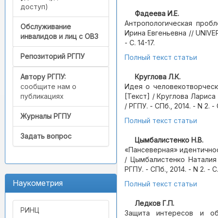
доступ)
Фадеева И.Е.
Антропологическая пробл
Обслуживание
Ирина Евгеньевна // UNIVER
инвалидов и лиц с ОВЗ
- С. 14-17.
Репозиторий РГПУ
Полный текст статьи
Автору РГПУ:
Круглова Л.К.
сообщите нам о
Идея о человекотворческ
публикациях
[Текст] / Круглова Лариса
/ РГПУ. - СПб., 2014. - N 2. - 
Журналы РГПУ
Полный текст статьи
Задать вопрос
Цымбалистенко Н.В.
«Пансеверная» идентичнос
/ Цымбалистенко Наталия 
РГПУ. - СПб., 2014. - N 2. - С
Наукометрия
Полный текст статьи
Ледков Г.П.
РИНЦ
Защита интересов и об