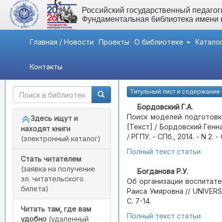
Российский государственный педагоги
Фундаментальная библиотека имени
Главная / Новости
Проекты
О библиотеке
Катало
Контакты
Быстрый доступ
Журнал №2
Титульный лист и содержание
Бордовский Г.А.
Поиск моделей подготовк
Здесь ищут и
[Текст] / Бордовский Генн
находят книги
/ РГПУ. - СПб., 2014. - N 2. - 
(электронный каталог)
Полный текст статьи
Стать читателем
(заявка на получение
Богданова Р.У.
эл. читательского
Об организации воспитате
билета)
Раиса Умяровна // UNIVERSU
С. 7-14.
Читать там, где вам
Полный текст статьи
удобно
(удаленный