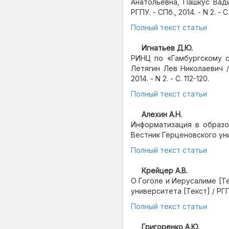
Анатольевна, Пашкус Вад
РГПУ. - СПб., 2014. - N 2. - С.
Полный текст статьи
Игнатьев Д.Ю.
РИНЦ по «Гамбургскому с
Летягин Лев Николаевич /
2014. - N 2. - С. 112-120.
Полный текст статьи
Алехин А.Н.
Информатизация в образов
Вестник Герценовского униве
Полный текст статьи
Крейцер А.В.
О Гоголе и Иерусалиме [Т
университета [Текст] / РГПУ. 
Полный текст статьи
Григоренко А.Ю.