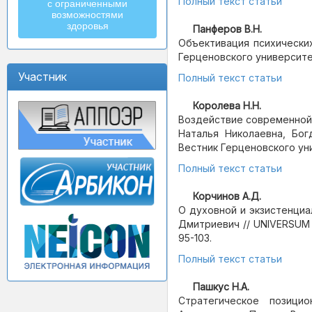
Полный текст статьи
с ограниченными
возможностями
здоровья
Панферов В.Н.
Объективация психических
Герценовского университета 
Участник
Полный текст статьи
Королева Н.Н.
Воздействие современной 
Наталья Николаевна, Бог
Вестник Герценовского униве
Полный текст статьи
Корчинов А.Д.
О духовной и экзистенциа
Дмитриевич // UNIVERSUM : 
95-103.
Полный текст статьи
Пашкус Н.А.
Стратегическое позици