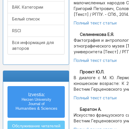
малочисленных народов С
ВАК. Категории
Григорий Петрович, Солов
[Текст] / РГПУ. - СПб., 2014. 
Белый список
Полный текст статьи
RSCI
Селиненкова Е.Я.
Фактография и антрополог
Вся информация для
этнографического музея [
авторов
университета [Текст] / РГПУ.
Полный текст статьи
Проект Ю.Л.
В диалоге с М. Ю. Лермо
юношеском возрасте: К 2
Вестник Герценовского униве
Izvestia:
Полный текст статьи
Herzen University
Journal of
Humanities & Sciences
Баратон А.
Искусство французского са
Вестник Герценовского униве
Обслуживание читателей