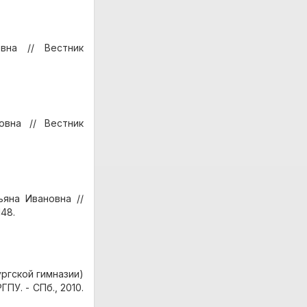
вна // Вестник
овна // Вестник
яна Ивановна //
148.
ргской гимназии)
ПУ. - СПб., 2010.