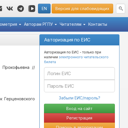
EN
Версия для слабовидящих
кометрия
Авторам РГПУ
Читателям
Контакты
Авторизация по ЕИС
Авторизация по ЕИС - только при
наличии
электронного читательского
билета
 Прокофьевна //
Забыли ЕИС/пароль?
ик Герценовского
Регистрация
Помощь в авторизации