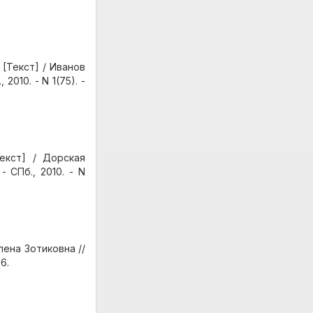
[Текст] / Иванов
010. - N 1(75). -
екст] / Дорская
 СПб., 2010. - N
ена Зотиковна //
6.