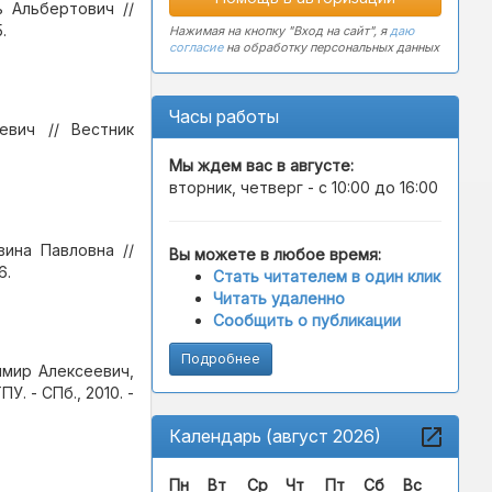
ь Альбертович //
.
Нажимая на кнопку "Вход на сайт", я
даю
согласие
на обработку персональных данных
Часы работы
евич // Вестник
Мы ждем вас в
августе
:
вторник, четверг - с 10:00 до 16:00
ина Павловна //
Вы можете в любое время:
6.
Стать читателем в один клик
Читать удаленно
Сообщить о публикации
Подробнее
имир Алексеевич,
. - СПб., 2010. -
Календарь (август 2026)
Пн
Вт
Ср
Чт
Пт
Сб
Вс