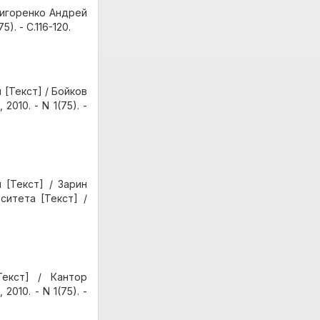
ригоренко Андрей
). - С.116-120.
[Текст] / Бойков
010. - N 1(75). -
[Текст] / Зарин
ситета [Текст] /
Текст] / Кантор
010. - N 1(75). -