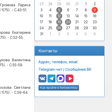
27
28
29
30
31
1
2
 Громова Лариса
3
4
5
6
7
8
9
(75). - С.43-51.
10
11
12
13
14
15
16
17
18
19
20
21
22
23
24
25
26
27
28
29
30
орова Екатерина
31
1
2
3
4
5
6
5). - С.52-55.
Контакты
унова Валентина
Адрес, телефон, email
5). - С.55-59.
Telegram-чат /
Сообщения ВК
розова Светлана
Как пройти в библиотеку
1(75). - С.59-64.