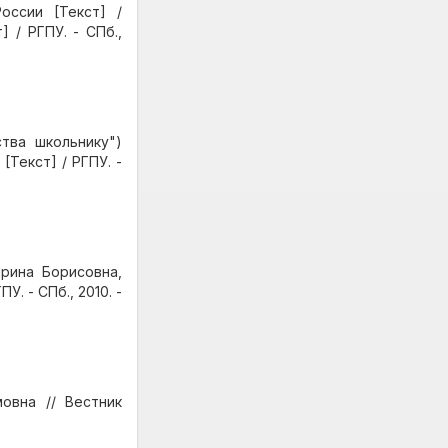
оссии [Текст] /
 / РГПУ. - СПб.,
тва школьнику")
Текст] / РГПУ. -
рина Борисовна,
. - СПб., 2010. -
овна // Вестник