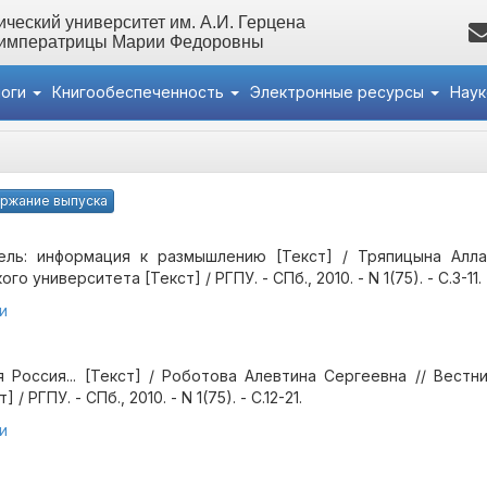
ческий университет им. А.И. Герцена
 императрицы Марии Федоровны
логи
Книгообеспеченность
Электронные ресурсы
Нау
ержание выпуска
ель: информация к размышлению [Текст] / Тряпицына Алла
о университета [Текст] / РГПУ. - СПб., 2010. - N 1(75). - С.3-11.
и
 Россия... [Текст] / Роботова Алевтина Сергеевна // Вестн
/ РГПУ. - СПб., 2010. - N 1(75). - С.12-21.
и