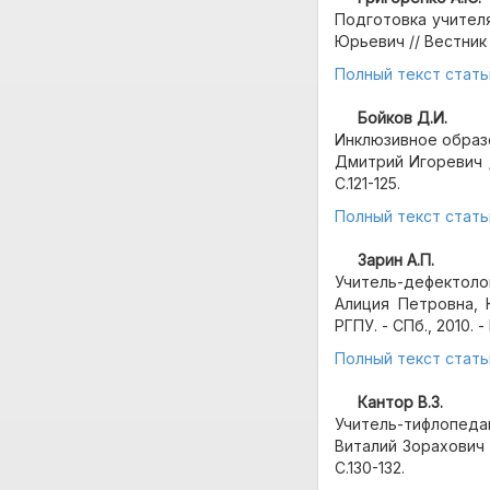
Подготовка учител
Юрьевич // Вестник Г
Полный текст стать
Бойков Д.И.
Инклюзивное образ
Дмитрий Игоревич //
С.121-125.
Полный текст стать
Зарин А.П.
Учитель-дефектоло
Алиция Петровна, 
РГПУ. - СПб., 2010. - 
Полный текст стать
Кантор В.З.
Учитель-тифлопед
Виталий Зорахович /
С.130-132.