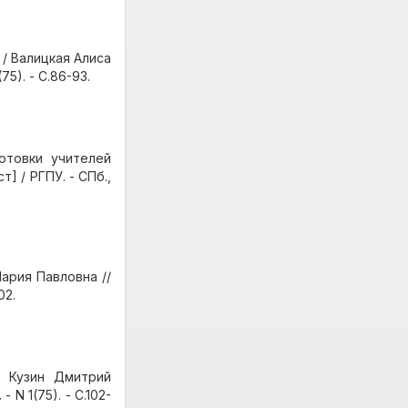
/ Валицкая Алиса
75). - С.86-93.
отовки учителей
] / РГПУ. - СПб.,
ария Павловна //
02.
/ Кузин Дмитрий
 N 1(75). - С.102-