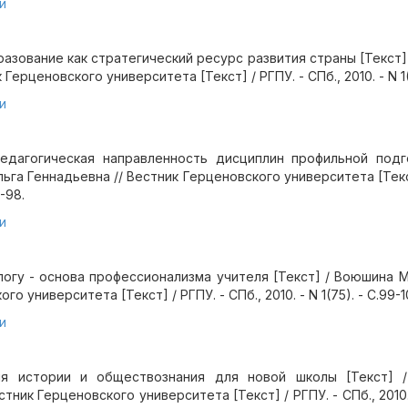
и
азование как стратегический ресурс развития страны [Текст] 
Герценовского университета [Текст] / РГПУ. - СПб., 2010. - N 1(
и
едагогическая направленность дисциплин профильной подг
льга Геннадьевна // Вестник Герценовского университета [Текст
3-98.
и
огу - основа профессионализма учителя [Текст] / Воюшина М
о университета [Текст] / РГПУ. - СПб., 2010. - N 1(75). - С.99-1
и
ля истории и обществознания для новой школы [Текст] 
тник Герценовского университета [Текст] / РГПУ. - СПб., 2010. -