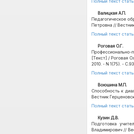
Полный текст стать
Валицкая А.П.
Педагогическое обр
Петровна // Вестник 
Полный текст стать
Роговая О.Г.
Профессионально-п
[Текст] / Роговая О
2010. - N 1(75). - С.9
Полный текст стать
Воюшина М.П.
Способность к диал
Вестник Герценовског
Полный текст стать
Кузин Д.В.
Подготовка учите
Владимирович // Вес