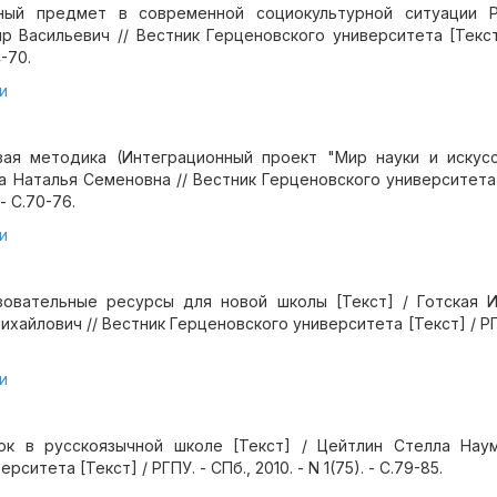
ный предмет в современной социокультурной ситуации Р
 Васильевич // Вестник Герценовского университета [Текст]
4-70.
и
ая методика (Интеграционный проект "Мир науки и искусс
а Наталья Семеновна // Вестник Герценовского университета [
 - С.70-76.
и
овательные ресурсы для новой школы [Текст] / Готская И
айлович // Вестник Герценовского университета [Текст] / РГПУ
и
ок в русскоязычной школе [Текст] / Цейтлин Стелла Наум
ситета [Текст] / РГПУ. - СПб., 2010. - N 1(75). - С.79-85.