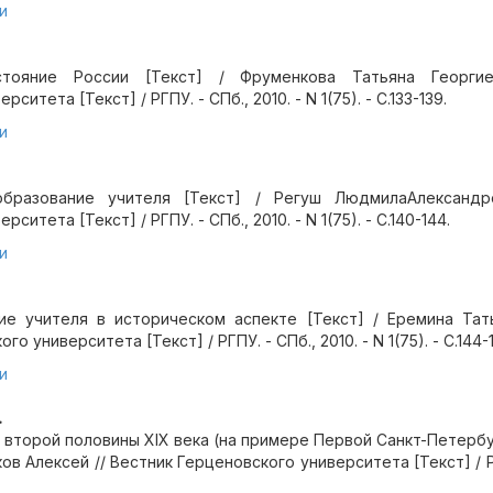
и
стояние России [Текст] / Фруменкова Татьяна Георгие
ситета [Текст] / РГПУ. - СПб., 2010. - N 1(75). - С.133-139.
и
образование учителя [Текст] / Регуш ЛюдмилаАлександр
ситета [Текст] / РГПУ. - СПб., 2010. - N 1(75). - С.140-144.
и
е учителя в историческом аспекте [Текст] / Еремина Тать
о университета [Текст] / РГПУ. - СПб., 2010. - N 1(75). - С.144-
и
.
 второй половины XIX века (на примере Первой Санкт-Петербу
ов Алексей // Вестник Герценовского университета [Текст] / РГ