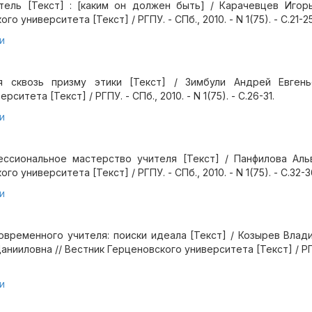
тель [Текст] : [каким он должен быть] / Карачевцев Игор
о университета [Текст] / РГПУ. - СПб., 2010. - N 1(75). - С.21-25
и
я сквозь призму этики [Текст] / Зимбули Андрей Евгень
ситета [Текст] / РГПУ. - СПб., 2010. - N 1(75). - С.26-31.
и
ссиональное мастерство учителя [Текст] / Панфилова Альв
о университета [Текст] / РГПУ. - СПб., 2010. - N 1(75). - С.32-3
и
овременного учителя: поиски идеала [Текст] / Козырев Влад
нииловна // Вестник Герценовского университета [Текст] / РГПУ
и