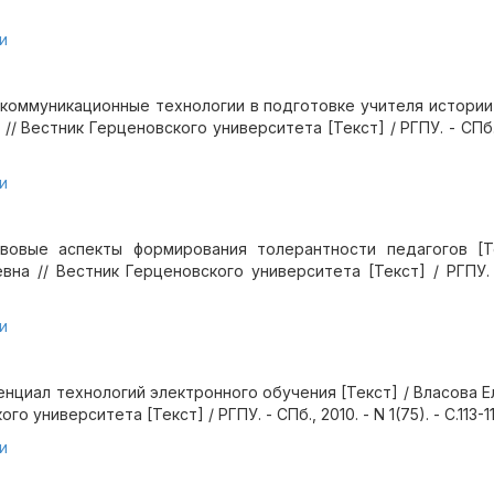
и
коммуникационные технологии в подготовке учителя истории 
/ Вестник Герценовского университета [Текст] / РГПУ. - СПб., 2
и
вовые аспекты формирования толерантности педагогов [Т
на // Вестник Герценовского университета [Текст] / РГПУ. -
и
нциал технологий электронного обучения [Текст] / Власова Ел
о университета [Текст] / РГПУ. - СПб., 2010. - N 1(75). - С.113-11
и