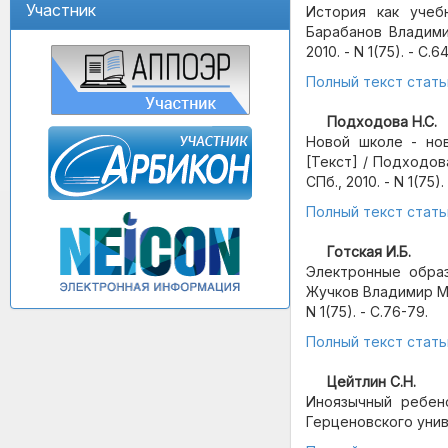
Участник
История как учеб
Барабанов Владимир
2010. - N 1(75). - С.6
Полный текст стать
Подходова Н.С.
Новой школе - нов
[Текст] / Подходов
СПб., 2010. - N 1(75).
Полный текст стать
Готская И.Б.
Электронные образ
Жучков Владимир Мих
N 1(75). - С.76-79.
Полный текст стать
Цейтлин С.Н.
Иноязычный ребен
Герценовского универ