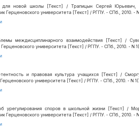
 для новой школы [Текст] / Трапицын Сергей Юрьевич,
к Герценовского университета [Текст] / РГПУ. - СПб., 2010. - N 1
и
блемы междисциплинарного взаимодействия [Текст] / Сув
Герценовского университета [Текст] / РГПУ. - СПб., 2010. - N 1(7
и
тентность и правовая культура учащихся [Текст] / Сморг
ерценовского университета [Текст] / РГПУ. - СПб., 2010. - N 1(7
и
об урегулирования споров в школьной жизни [Текст] / Мо
к Герценовского университета [Текст] / РГПУ. - СПб., 2010. - N 
и