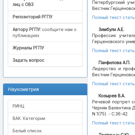
Петербургский учи
лиц с ОВЗ
Вестник Герценовског
Репозиторий РГПУ
Полный текст стать
Автору РГПУ:
сообщите нам о
Зимбули А.Е.
публикациях
Профессия учител
Герценовского универ
Журналы РГПУ
Полный текст стать
Задать вопрос
Панфилова А.П.
Лидерство и профе
Вестник Герценовског
Полный текст стать
Наукометрия
Козырев В.А.
Речевой портрет с
РИНЦ
Черняк Валентина Да
N 1(75). - С.36-42.
ВАК. Категории
Полный текст стать
Белый список
Трапицын С.Ю.