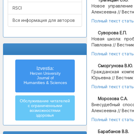
Новое управление
RSCI
Алексеевна // Вестни
Вся информация для авторов
Полный текст стать
Суворова Е.П.
Новая школа: про
Павловна // Вестник 
Полный текст стать
Сморгунова В.Ю.
Izvestia:
Гражданская компе
Herzen University
Юрьевна // Вестник Г
Journal of
Humanities & Sciences
Полный текст стать
Морозова С.А.
Обслуживание читателей
Внесудебный спос
с ограниченными
возможностями
Алексеевна // Вестни
здоровья
Полный текст стать
Барабанов В.В.