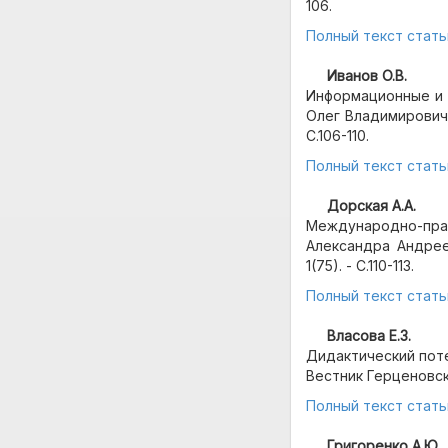
106.
Полный текст стать
Иванов О.В.
Информационные и 
Олег Владимирович /
С.106-110.
Полный текст стать
Дорская А.А.
Международно-пра
Александра Андреев
1(75). - С.110-113.
Полный текст стать
Власова Е.З.
Дидактический поте
Вестник Герценовског
Полный текст стать
Григоренко А.Ю.