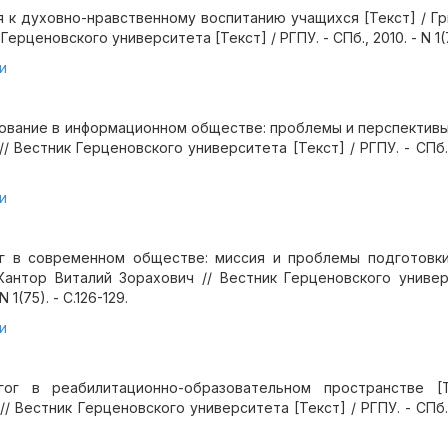
я к духовно-нравственному воспитанию учащихся [Текст] / Г
ерценовского университета [Текст] / РГПУ. - СПб., 2010. - N 1(75
и
ование в информационном обществе: проблемы и перспективы 
 Вестник Герценовского университета [Текст] / РГПУ. - СПб., 2
и
г в современном обществе: миссия и проблемы подготовки 
Кантор Виталий Зорахович // Вестник Герценовского универ
N 1(75). - С.126-129.
и
агог в реабилитационно-образовательном пространстве [
/ Вестник Герценовского университета [Текст] / РГПУ. - СПб., 2