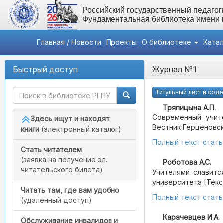
Российский государственный педагоги
Фундаментальная библиотека имени
Главная / Новости
Проекты
О библиотеке
Ката
Быстрый доступ
Журнал №1
Титульный лист и сод
Тряпицына А.П.
Современный учит
Здесь ищут и находят
Вестник Герценовског
книги
(электронный каталог)
Полный текст стать
Стать читателем
(заявка на получение эл.
Роботова А.С.
читательского билета)
Учителями славится
университета [Текст] 
Читать там, где вам удобно
Полный текст стать
(удаленный доступ)
Карачевцев И.А.
Обслуживание инвалидов и