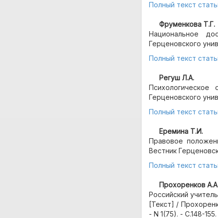
Полный текст стать
Фруменкова Т.Г.
Национальное до
Герценовского универ
Полный текст стать
Регуш Л.А.
Психологическое 
Герценовского универ
Полный текст стать
Еремина Т.И.
Правовое положени
Вестник Герценовског
Полный текст стать
Прохоренков А.А
Российский учитель
[Текст] / Прохоренк
- N 1(75). - С.148-155.