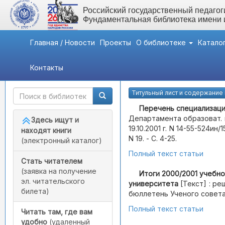
Российский государственный педагоги
Фундаментальная библиотека имени
Главная / Новости
Проекты
О библиотеке
Катало
Контакты
Быстрый доступ
Журнал №19
Титульный лист и содержание
Перечень специализаци
Департамента образоват. 
Здесь ищут и
19.10.2001 г. N 14-55-524и
находят книги
N 19. - С. 4-25.
(электронный каталог)
Полный текст статьи
Стать читателем
(заявка на получение
Итоги 2000/2001 учебно
эл. читательского
университета
[Текст] : ре
билета)
бюллетень Ученого совета [Т
Полный текст статьи
Читать там, где вам
удобно
(удаленный